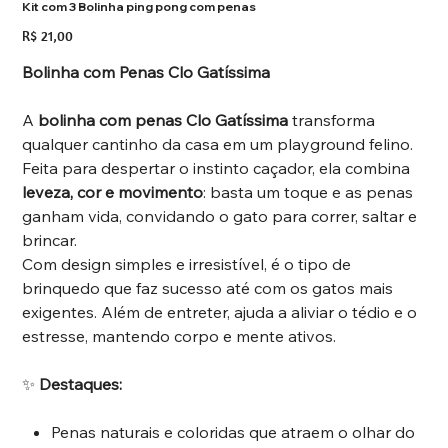
Kit com 3 Bolinha ping pong com penas
Preço
R$ 21,00
Bolinha com Penas Clo Gatíssima
A
bolinha com penas Clo Gatíssima
transforma
qualquer cantinho da casa em um playground felino.
Feita para despertar o instinto caçador, ela combina
leveza, cor e movimento
: basta um toque e as penas
ganham vida, convidando o gato para correr, saltar e
brincar.
Com design simples e irresistível, é o tipo de
brinquedo que faz sucesso até com os gatos mais
exigentes. Além de entreter, ajuda a aliviar o tédio e o
estresse, mantendo corpo e mente ativos.
✨
Destaques:
Penas naturais e coloridas que atraem o olhar do