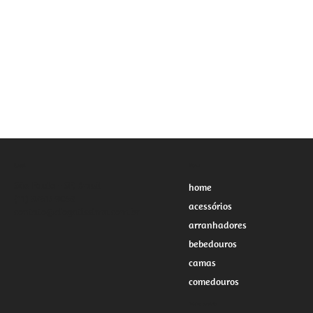
Local
Menu
São Paulo - SP, Brasil
home
(11) 97617-9053
acessórios
contato@clogatissima.com.br
arranhadores
bebedouros
camas
comedouros
Redes sociais