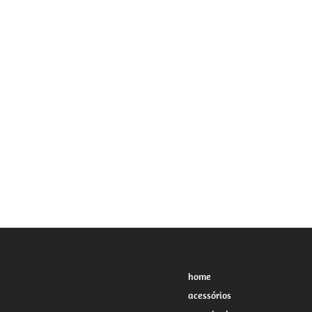
Local
Menu
São Paulo - SP, Brasil
home
(11) 97617-9053
acessórios
contato@clogatissima.com.br