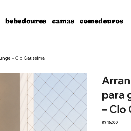
bebedouros
camas
comedouros
nge – Clo Gatissima
Arran
para 
– Clo
Preço
R$ 167,00