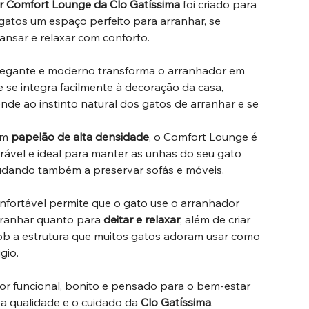
 Comfort Lounge da Clo Gatíssima
foi criado para
gatos um espaço perfeito para arranhar, se
ansar e relaxar com conforto.
legante e moderno transforma o arranhador em
se integra facilmente à decoração da casa,
de ao instinto natural dos gatos de arranhar e se
om
papelão de alta densidade
, o Comfort Lounge é
urável e ideal para manter as unhas do seu gato
judando também a preservar sofás e móveis.
nfortável permite que o gato use o arranhador
rranhar quanto para
deitar e relaxar
, além de criar
b a estrutura que muitos gatos adoram usar como
gio.
r funcional, bonito e pensado para o bem-estar
 a qualidade e o cuidado da
Clo Gatíssima
.