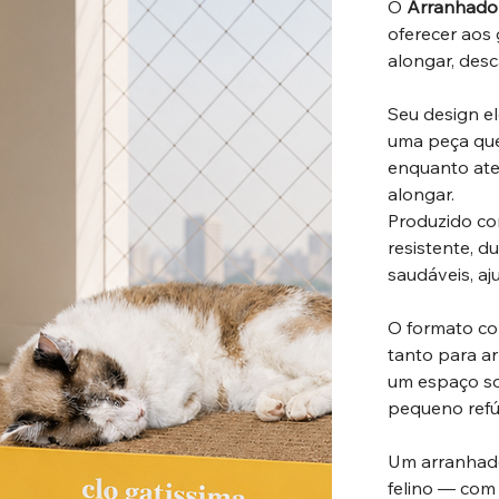
O
Arranhador
oferecer aos 
alongar, desc
Seu design e
uma peça que 
enquanto aten
alongar.
Produzido c
resistente, d
saudáveis, a
O formato co
tanto para a
um espaço so
pequeno refú
Um arranhado
felino — com