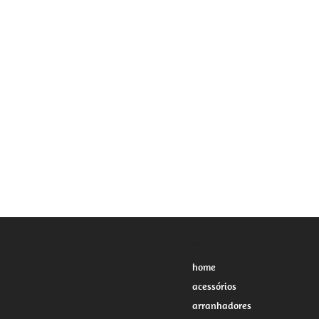
Local
Menu
São Paulo - SP, Brasil
home
(11) 97617-9053
acessórios
contato@clogatissima.com.br
arranhadores